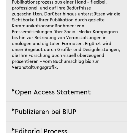
Publikationsprozess aus einer Hand – flexibel,
professionell und auf Ihre Bedürfnisse
zugeschnitten. Darüber hinaus unterstützen wir die
Sichtbarkeit Ihrer Publikation durch gezielte
Kommunikationsmaßnahmen: von
Pressemitteilungen über Social-Media-Kampagnen
bis hin zur Betreuung von Veranstaltungen in
analogen und digitalen Formaten. Ergänzt wird
unser Angebot durch Grafik- und Designleistungen,
die Ihre Forschung auch visuell überzeugend
präsentieren – vom Buchumschlag bis zur
Veranstaltungsgrafik.
▶
Open Access Statement
▶
Publizieren bei BiUP
Das wissenschaftliche Publizieren befindet sich im
Wandel und Bielefeld University Press (BiUP)
gestaltet diesen Wandel aktiv mit. Als universitärer
Open-Access-Verlag und Teil der Universität
▶
Editorial Process
Bei BiUP steht die individuelle Betreuung unserer