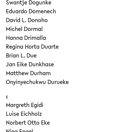
Swantje Dogunke
Eduardo Domenech
David L. Donoho
Michel Dormal
Hanna Drimalla
Regina Horta Duarte
Brian L. Due
Jan Eike Dunkhase
Matthew Durham
Onyinyechukwu Durueke
E
Margreth Egidi
Luise Eichholz
Norbert Otto Eke
Nina Engel