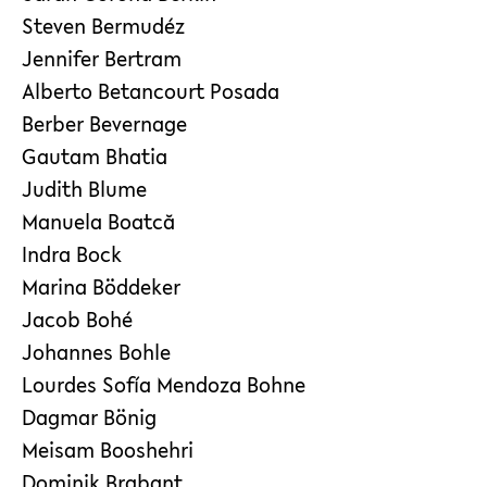
Steven Bermudéz
Jennifer Bertram
Alberto Betancourt Posada
Berber Bevernage
Gautam Bhatia
Judith Blume
Manuela Boatcă
Indra Bock
Marina Böddeker
Jacob Bohé
Johannes Bohle
Lourdes Sofía Mendoza Bohne
Dagmar Bönig
Meisam Booshehri
Dominik Brabant