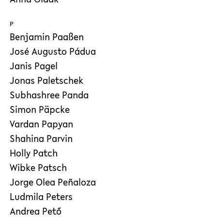
P
Benjamin Paaßen
José Augusto Pádua
Janis Pagel
Jonas Paletschek
Subhashree Panda
Simon Päpcke
Vardan Papyan
Shahina Parvin
Holly Patch
Wibke Patsch
Jorge Olea Peñaloza
Ludmila Peters
Andrea Pető