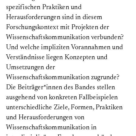
978-3-69129-002-8
spezifischen Praktiken und
DOI:
Herausforderungen sind in diesem
10.64136/saro4372
Forschungskontext mit Projekten der
Seitenanzahl:
Wissenschaftskommunikation verbunden?
277
Und welche impliziten Vorannahmen und
Creative Commons Lizenz:
Verständnisse liegen Konzepten und
Umsetzungen der
Wissenschaftskommunikation zugrunde?
Die Beiträger*innen des Bandes stellen
ausgehend von konkreten Fallbeispielen
unterschiedliche Ziele, Formen, Praktiken
und Herausforderungen von
Wissenschaftskommunikation in