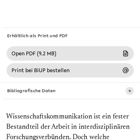
Erhältlich als Print und PDF
Open PDF (9.2 MB)
Print bei BiUP bestellen
+
Bibliografische Daten
Erscheinungsdatum:
5. Dezember 2025
Wissenschaftskommunikation ist ein fester
ISBN (PDF):
Bestandteil der Arbeit in interdisziplinären
978-3-69129-006-6
Forschungsverbünden. Doch welche
ISBN (Print):