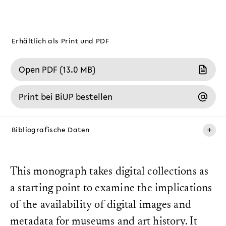
Erhältlich als Print und PDF
Open PDF (13.0 MB)
Print bei BiUP bestellen
+
Bibliografische Daten
Erscheinungsdatum:
31. Oktober 2025
This monograph takes digital collections as
ISBN (PDF):
a starting point to examine the implications
978-3-69129-007-3
of the availability of digital images and
ISBN (Print):
978-3-69129-003-5
metadata for museums and art history. It