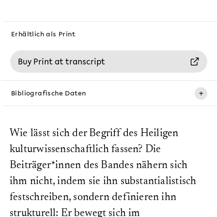
Erhältlich als Print
Buy Print at transcript
+
Bibliografische Daten
Erscheinungsdatum:
24. November 2023
Wie lässt sich der Begriff des Heiligen
ISBN (Print):
kulturwissenschaftlich fassen? Die
978-3-8376-6611-3
Beiträger*innen des Bandes nähern sich
DOI:
10.14361/9783839466117
ihm nicht, indem sie ihn substantialistisch
Seitenanzahl:
festschreiben, sondern definieren ihn
308
strukturell: Er bewegt sich im