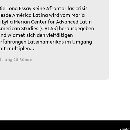
ie Long Essay Reihe Afrontar las crisis
desde América Latina wird vom Maria
Sibylla Merian Center for Advanced Latin
American Studies (CALAS) herausgegeben
und widmet sich den vielfältigen
Erfahrungen Lateinamerikas im Umgang
mit multiplen…
islang 28 Bände
Konta