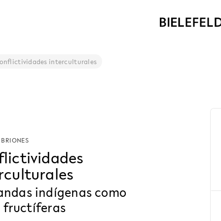
onflictividades interculturales
 BRIONES
lictividades
rculturales
ndas indígenas como
s fructíferas