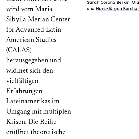
Sarah Corona Berkin
,
Ola
und
Hans-Jürgen Burcha
wird vom Maria
Sibylla Merian Center
for Advanced Latin
American Studies
(CALAS)
herausgegeben und
widmet sich den
vielfältigen
Erfahrungen
Lateinamerikas im
Umgang mit multiplen
Krisen. Die Reihe
eröffnet theoretische