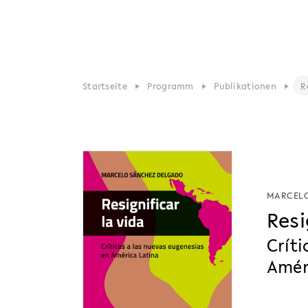
Startseite
Programm
Publikationen
R
MARCELO
Resi
Críti
Amér