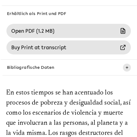
Erhältlich als Print und PDF
Open PDF (1.2 MB)
Buy Print at transcript
+
Bibliografische Daten
Erscheinungsdatum:
15. Dezember 2018
En estos tiempos se han acentuado los
ISBN (PDF):
procesos de pobreza y desigualdad social, así
978-3-8394-4551-8
como los escenarios de violencia y muerte
ISBN (Print):
978-3-8376-4551-4
que involucran a las personas, al planeta y a
DOI:
la vida misma. Los rasgos destructores del