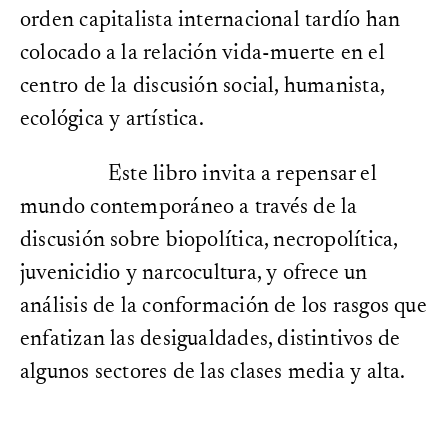
10.14361/9783839445518
orden capitalista internacional tardío han
Zitiert von:
colocado a la relación vida-muerte en el
30
centro de la discusión social, humanista,
Seitenanzahl:
128
ecológica y artística.
Reihe:
Afrontar las crisis desde América Latina
Este libro invita a repensar el
Creative Commons Lizenz:
mundo contemporáneo a través de la
discusión sobre biopolítica, necropolítica,
juvenicidio y narcocultura, y ofrece un
análisis de la conformación de los rasgos que
enfatizan las desigualdades, distintivos de
algunos sectores de las clases media y alta.