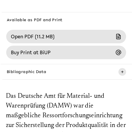
Available as PDF and Print
Open PDF (11.2 MB)
Buy Print at BiUP
+
Bibliographic Data
Publication date:
July 8, 2026
Das Deutsche Amt für Material- und
ISBN (PDF):
Warenprüfung (DAMW) war die
978-3-69129-032-5
maßgebliche Ressortforschungseinrichtung
ISBN (Print):
978-3-69129-031-8
zur Sicherstellung der Produktqualität in der