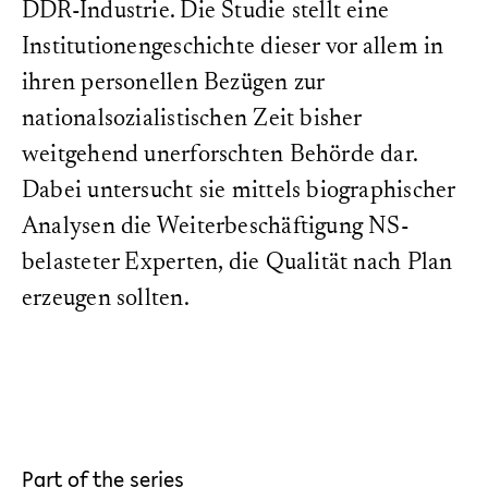
DOI:
DDR-Industrie. Die Studie stellt eine
10.64136/uwzc4475
Institutionengeschichte dieser vor allem in
Cited by:
ihren personellen Bezügen zur
1
nationalsozialistischen Zeit bisher
Pages:
472
weitgehend unerforschten Behörde dar.
Series:
Dabei untersucht sie mittels biographischer
Ressortforschung im 20. Jahrhundert
Analysen die Weiterbeschäftigung NS-
Creative Commons License:
belasteter Experten, die Qualität nach Plan
erzeugen sollten.
Part of the series