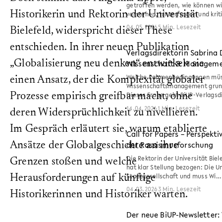
getroffen werden, wie können wi
Historikerin und Rektorin der Universität
verstehen, hinterfragen und kri
04.05.2026
5 Min. Lesezeit
Bielefeld, widerspricht dieser These
entschieden. In ihrer neuen Publikation
Verlagsdirektorin Sabrina
Wissenschaft & Manageme
„Globalisierung neu denken“ entwickelt sie
Welche Rahmenbedingungen müs
einen Ansatz, der die Komplexität globaler
Wissenschaftsmanagement grun
Dieser Frage geht BiUP-Verlagsd
Prozesse empirisch greifbar macht, ohne
14.04.2026
1 Min. Lesezeit
deren Widersprüchlichkeit zu nivellieren.
Im Gespräch erläutert sie, warum etablierte
Call for Papers – Perspekti
der Rassismusforschung
Ansätze der Globalgeschichte an ihre
Die Rektorin der Universität Biele
Grenzen stoßen und welche
hat klar Stellung bezogen: Die Uni
Stadtgesellschaft und muss Wi…
Herausforderungen auf künftige
04.03.2026
3 Min. Lesezeit
Historikerinnen und Historiker warten.
Der neue BiUP-Newsletter: