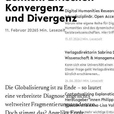
Konvergenz
Digital Humanities Researc
und Divergenz
Interdisziplinär. Open Acce
Warum eine eigene Reihe für Digi
Humanities sind das dynamischst
11. Februar 2026
5 Min. Lesezeit
Geisteswissenschaften. Hier trif
15.07.2026
2 Min. Lesezeit
Verlagsdirektorin Sabrina
Wissenschaft & Manageme
Kann sich eine Universität einen
Dieser Frage geht Verlagsdirekt
kürzlich erschienenen…
26.06.2026
1 Min. Lesezeit
Die Globalisierung ist zu Ende – so lautet
Contextualizing Explanatio
eine verbreitete Diagnose angesichts
Herausgeber*innen Philipp
weltweiter Fragmentierungstendenzen.
Paassen und Anna-Lisa Vo
Wenn immer mehr wichtige Entsc
Doch stimmt das? Angelika Epple,