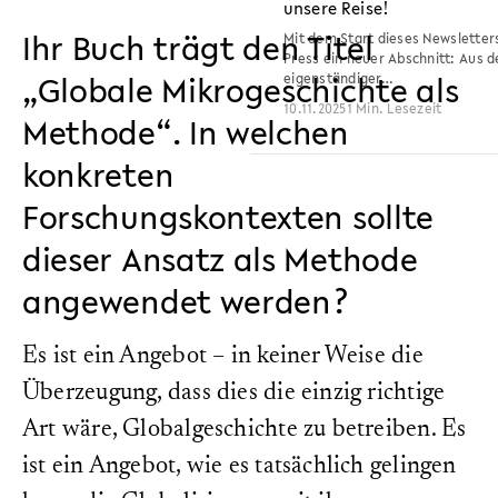
unsere Reise!
Ihr Buch trägt den Titel
Mit dem Start dieses Newsletters
Press ein neuer Abschnitt: Aus d
„Globale Mikrogeschichte als
eigenständiger…
10.11.2025
1 Min. Lesezeit
Methode“. In welchen
konkreten
Forschungskontexten sollte
dieser Ansatz als Methode
angewendet werden?
Es ist ein Angebot – in keiner Weise die
Überzeugung, dass dies die einzig richtige
Art wäre, Globalgeschichte zu betreiben. Es
ist ein Angebot, wie es tatsächlich gelingen