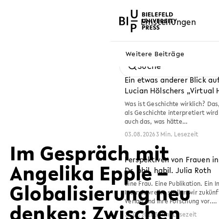
Weitere Beiträge
Suche
Ein etwas anderer Blick auf
Lucian Hölschers „Virtual 
Was ist Geschichte wirklich? Da
als Geschichte interpretiert wir
auch das, was hätte…
03.08.2026
3 Min. Lesezeit
Im Gespräch mit
Perspektiven von Frauen i
Angelika Epple –
Dr. phil. habil. Julia Roth
Globalisierung neu
Eine Frau. Eine Publikation. Ein 
Interviewreihe stellen wir zukün
Verlag und ihre Forschung vor.…
denken: Zwischen
22.07.2026
3 Min. Lesezeit